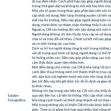
đủ tạo điểm nhấn. Cách phối hợp này giúp người dùng
trong thời gian dài mà không bị mỏi mắt hay khó chịu
Một yếu tố quan trọng khác góp phần làm nên sức hú
cập nhật nội dung. Nền tảng thường xuyên cải tiến và
mới của thị trường. Điều này giúp người dùng luôn có 
dụng, tránh được sự nhàm chán thường thấy ở các hệ 
Ngoài ra, O8 còn hướng đến việc xây dựng một môi tr
Người dùng không chỉ đơn thuần truy cập và sử dụng 
chia sẻ và trao đổi với nhau. Chính sự kết nối này g
và có tính tương tác cao hơn.
Dịch vụ hỗ trợ người dùng cũng là một trong những đ
vấn đề trong quá trình sử dụng, người dùng có thể n
hệ thống chăm sóc. Điều này góp phần nâng cao trải
cảm thấy được quan tâm nhiều hơn.
Một điểm đáng chú ý khác của O8 là khả năng tối ưu h
cảnh điện thoại thông minh trở thành thiết bị truy c
việc đảm bảo trải nghiệm mượt mà trên nền tảng di đ
làm tốt điều này khi giữ được tốc độ ổn định và giao d
bị khác nhau.
Không chỉ tập trung vào hiện tại, O8 còn cho thấy đ
Equipo
qua việc liên tục cải tiến hệ thống. Việc cập nhật cô
Fotográfico
khả năng cạnh tranh và thích ứng nhanh với sự thay đ
Một trong những yếu tố khiến O8 trở nên khác biệt l
giản. Thay vì cố gắng tích hợp quá nhiều tính năng p