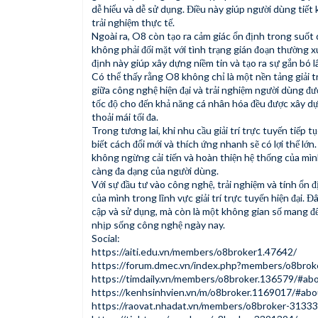
dễ hiểu và dễ sử dụng. Điều này giúp người dùng tiết 
trải nghiệm thực tế.
Ngoài ra, O8 còn tạo ra cảm giác ổn định trong suốt
không phải đối mặt với tình trạng gián đoạn thường x
định này giúp xây dựng niềm tin và tạo ra sự gắn bó l
Có thể thấy rằng O8 không chỉ là một nền tảng giải t
giữa công nghệ hiện đại và trải nghiệm người dùng đượ
tốc độ cho đến khả năng cá nhân hóa đều được xây dự
thoải mái tối đa.
Trong tương lai, khi nhu cầu giải trí trực tuyến tiếp
biết cách đổi mới và thích ứng nhanh sẽ có lợi thế lớ
không ngừng cải tiến và hoàn thiện hệ thống của mì
càng đa dạng của người dùng.
Với sự đầu tư vào công nghệ, trải nghiệm và tính ổn đ
của mình trong lĩnh vực giải trí trực tuyến hiện đại. 
cập và sử dụng, mà còn là một không gian số mang đến 
nhịp sống công nghệ ngày nay.
Social:
https://aiti.edu.vn/members/o8broker1.47642/
https://forum.dmec.vn/index.php?members/o8brok
https://timdaily.vn/members/o8broker.136579/#ab
https://kenhsinhvien.vn/m/o8broker.1169017/#abo
https://raovat.nhadat.vn/members/o8broker-31333