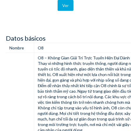
Ver
Datos básicos
Nombre
O8
O8 – Không Gian Giải Trí Trực Tuyến Hiện Đại Dàn
Thay vì những hình thức truyền thống, người dùng n
tuyến có tốc độ nhanh, giao diện thân thiện và khả n
thiết bị.
O8
xuất hiện như một lựa chọn nổi bật trong
hiện đại, gọn gàng và phù hợp với nhịp sống số đang 
Điểm dễ nhận thấy nhất khi tiếp cận O8 chính là sự t
bảo tính thẩm mỹ cao. Ngay từ trang giao diện đầu t
sự rõ ràng trong cách bố trí nội dung. Các khu vực c
việc tìm kiếm thông tin trở nên nhanh chóng hơn mà
Không chỉ tập trung vào yếu tố hình ảnh, O8 còn chú
người dùng. Mọi chi tiết trong hệ thống đều được xây
mạch, hạn chế tối đa sự gián đoạn trong quá trình sử
trong môi trường trực tuyến, nơi mà chỉ một vài giâ
cảm nhận của người dùng.