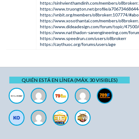
https://sinhvienthamdinh.com/members/o8brokerr
https://www.truongton.net/profile/a706734686446
https://vnbit.org/members/o8brokerr.107774/#abo
https://www.xosothantai.com/members/o8brokerr
https://www.dideadesign.com/forum/topic/47500/
https://www.natthadon-sanengineering.com/foru
https://www.speedrun.com/users/o8brokerr
https://caythuoc.org/forums/users/age
QUIÉN ESTÁ EN LÍNEA (MÁX. 30 VISIBLES)