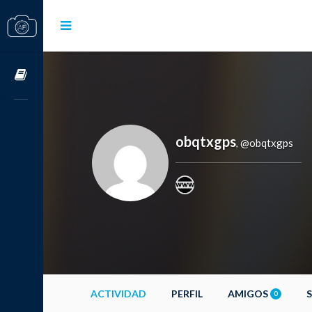
Cursos OnLine
obqtxgps
@obqtxgps
,
ACTIVIDAD
PERFIL
AMIGOS
0