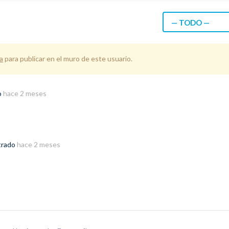
— TODO —
a
para publicar en el muro de este usuario.
o
hace 2 meses
strado
hace 2 meses