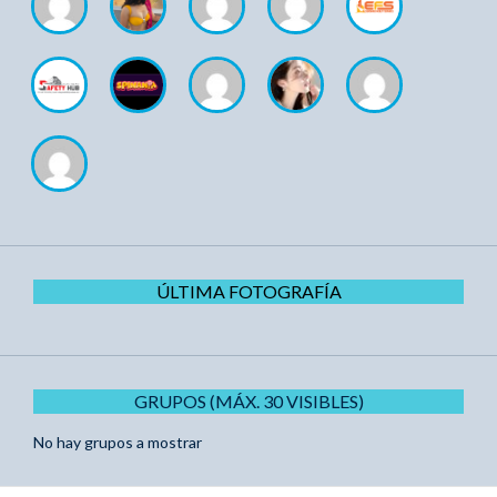
ÚLTIMA FOTOGRAFÍA
GRUPOS (MÁX. 30 VISIBLES)
No hay grupos a mostrar