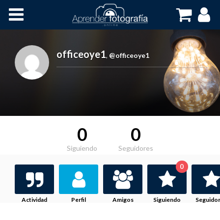
Inicio
Cursos OnLine
officeoye1
,
@officeoye1
0
0
Siguiendo
Seguidores
0
Actividad
Perfil
Amigos
Siguiendo
Seguido