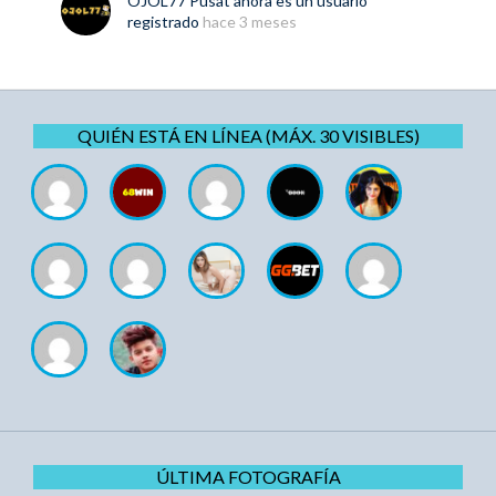
OJOL77 Pusat
ahora es un usuario
registrado
hace 3 meses
QUIÉN ESTÁ EN LÍNEA (MÁX. 30 VISIBLES)
ÚLTIMA FOTOGRAFÍA