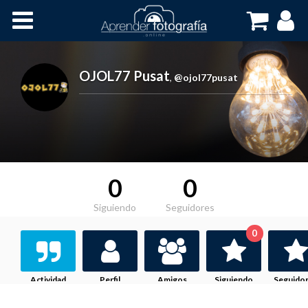
Inicio
Cursos OnLine
OJOL77 Pusat
,
@ojol77pusat
0
0
Siguiendo
Seguidores
0
Actividad
Perfil
Amigos
Siguiendo
Seguido