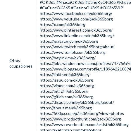
#OK365 #NhacaiOK365 #DangKyOK365 #Khuy
#CaCuocOK365 #CasinoOK365 #OK365VIP
https://www.facebook.com/ok365borg/
https://www.youtube.com/@ok365borg
https://x.com/ok365borg
https://www.pinterest.com/ok365borg/
https://www.linkedin.com/in/ok365borg/
https://gravatar.com/ok365borg
https://www.twitch.tv/ok365borg/about
https://www.tumblr.com/ok365borg
https://heylink.me/ok365borg/
Otras
https://jobs.windomnews.com/profiles/7477569-
ocupaciones
https://www.blogger.com/profile/11896422108
https://linktr.ee/ok365borg
https://issuu.com/ok365borg
https://vimeo.com/ok365borg
https://bit.ly/m/ok365borg
https://gitlab.com/ok365borg
https://disqus.com/by/ok365borg/about/
https://about.me/ok365borg
https://500px.com/p/ok365borg?view=photos
https://www.producthunt.com/@ok365borg
https://www.reverbnation.com/artist/ok365borg
https://sketchfab.com/ok365borg