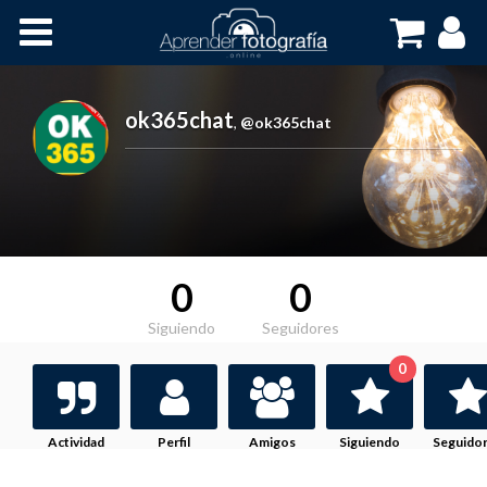
Inicio
Cursos OnLine
ok365chat
,
@ok365chat
0
0
Siguiendo
Seguidores
0
Actividad
Perfil
Amigos
Siguiendo
Seguido