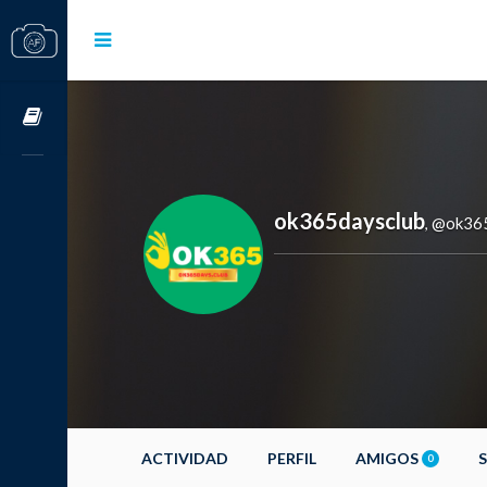
Cursos OnLine
ok365daysclub
@ok365
,
ACTIVIDAD
PERFIL
AMIGOS
0