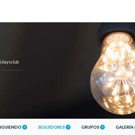
daysclub
0
Siguiendo
SIGUIENDO
SEGUIDORES
GRUPOS
GALERÍA
0
0
0