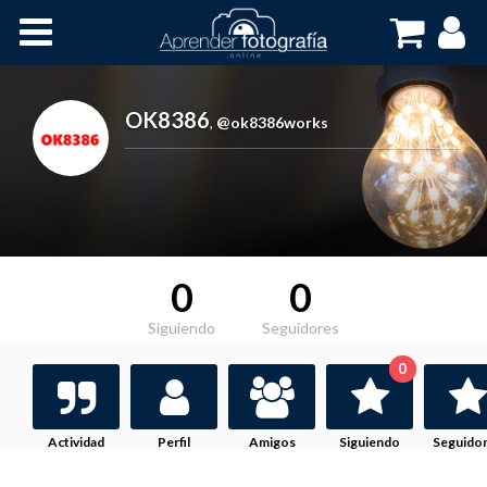
Inicio
Cursos OnLine
OK8386
,
@ok8386works
0
0
Siguiendo
Seguidores
0
Actividad
Perfil
Amigos
Siguiendo
Seguido