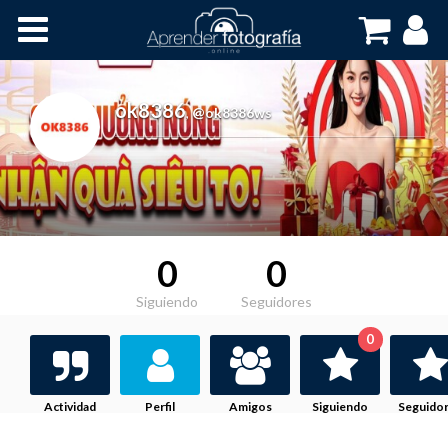
Inicio
Cursos OnLine
ok8386
,
@ok8386ws
0
0
Siguiendo
Seguidores
0
Actividad
Perfil
Amigos
Siguiendo
Seguido