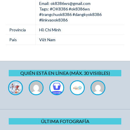
Email:
ok8386ws@gmail.com
Tags: #OK8386 #ok8386ws
#trangchuok8386 #dangkyok8386
#linkvaook8386
Provincia
Hồ Chí Minh
Pais
Việt Nam
QUIÉN ESTÁ EN LÍNEA (MÁX. 30 VISIBLES)
ÚLTIMA FOTOGRAFÍA