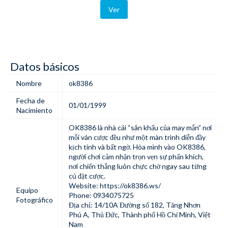
Ver
Datos básicos
Nombre
ok8386
Fecha de
01/01/1999
Nacimiento
OK8386 là nhà cái “sân khấu của may mắn” nơi
mỗi ván cược đều như một màn trình diễn đầy
kịch tính và bất ngờ. Hòa mình vào OK8386,
người chơi cảm nhận trọn vẹn sự phấn khích,
nơi chiến thắng luôn chực chờ ngay sau từng
cú đặt cược.
Website:
https://ok8386.ws/
Equipo
Phone: 0934075725
Fotográfico
Địa chỉ: 14/10A Đường số 182, Tăng Nhơn
Phú A, Thủ Đức, Thành phố Hồ Chí Minh, Việt
Nam