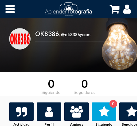
Inicio
Cursos OnLine
OK8386
,
@ok8386ycom
0
0
Siguiendo
Seguidores
0
Actividad
Perfil
Amigos
Siguiendo
Seguido