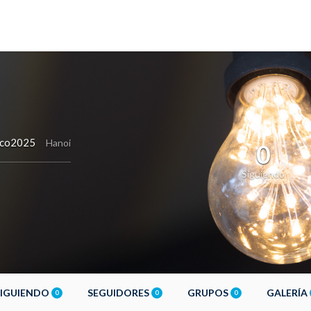
co2025
Hanoi
0
Siguiendo
SIGUIENDO
SEGUIDORES
GRUPOS
GALERÍA
0
0
0