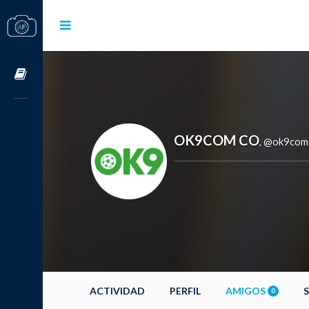
Cursos OnLine
OK9COM CO
@ok9com
,
ACTIVIDAD
PERFIL
AMIGOS
0