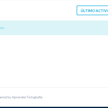
ÚLTIMO ACTIV
os.
ered by
Aprender Fotografía