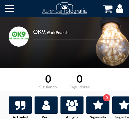
Inicio
Cursos OnLine
OK9
,
@ok9earth
0
0
Siguiendo
Seguidores
0
Actividad
Perfil
Amigos
Siguiendo
Seguido