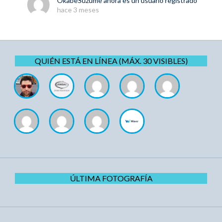
OkabeSuzume
ahora es un usuario registrado
hace 3 meses
QUIÉN ESTÁ EN LÍNEA (MÁX. 30 VISIBLES)
ÚLTIMA FOTOGRAFÍA