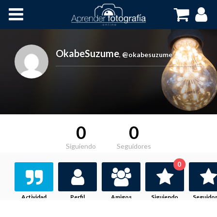
Inicio
Cursos OnLine
OkabeSuzume
,
@okabesuzume
0
0
Siguiendo
Seguidores
0
Actividad
Perfil
Amigos
Siguiendo
Seguido