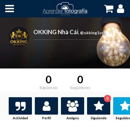
Inicio
Cursos OnLine
OKKING Nhà Cái
,
@okking1org
0
0
Siguiendo
Seguidores
0
Actividad
Perfil
Amigos
Siguiendo
Seguido