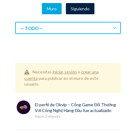
Muro
Siguiendo
— TODO —
Necesitas
iniciar sesión
o
crear una
cuenta
para publicar en el muro de este
usuario.
El perfil de
Okvip – Cổng Game Đổi Thưởng
Với Công Nghệ Hàng Đầu
fue actualizado
hace 2 meses