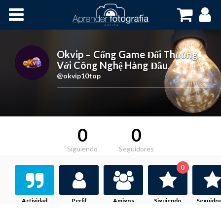
Inicio
Cursos OnLine
Okvip – Cổng Game Đổi Thưởng
Với Công Nghệ Hàng Đầu
,
@okvip10top
0
0
Siguiendo
Seguidores
0
Actividad
Perfil
Amigos
Siguiendo
Seguido