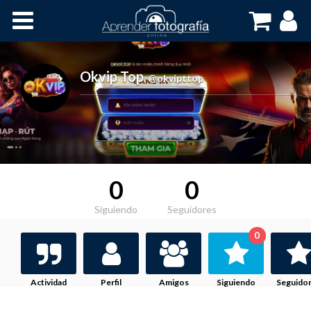
Inicio
Cursos OnLine
Okvip Top
,
@okvipttop
0
0
Siguiendo
Seguidores
0
Actividad
Perfil
Amigos
Siguiendo
Seguido