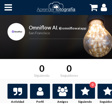
Inicio
Cursos OnLine
Omniflow AI
,
@omniflowaiapp
San Francisco
0
0
Siguiendo
Seguidores
0
Actividad
Perfil
Amigos
Siguiendo
Seguido