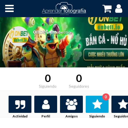
Inicio
Cursos OnLine
onbet
,
@onbettio
0
0
Siguiendo
Seguidores
0
Actividad
Perfil
Amigos
Siguiendo
Seguido