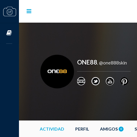
Cursos OnLine
ONE88
@one888skin
,
ACTIVIDAD
PERFIL
AMIGOS
0