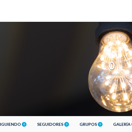
0
Siguiendo
SIGUIENDO
SEGUIDORES
GRUPOS
GALERÍA
0
0
0