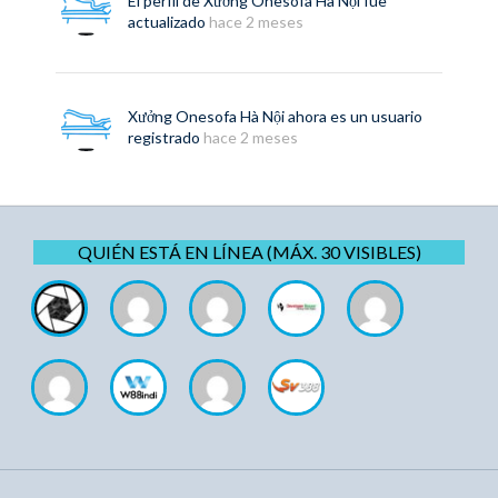
El perfil de
Xưởng Onesofa Hà Nội
fue
actualizado
hace 2 meses
Xưởng Onesofa Hà Nội
ahora es un usuario
registrado
hace 2 meses
QUIÉN ESTÁ EN LÍNEA (MÁX. 30 VISIBLES)