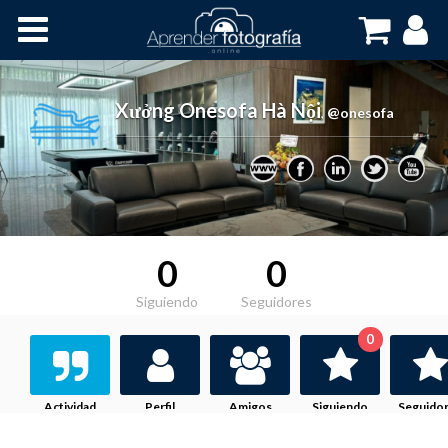
Inicio
Cursos OnLine
Xưởng Onesofa Hà Nội
,
@onesofa
0
0
Siguiendo
Seguidores
0
Actividad
Perfil
Amigos
Siguiendo
Seguido