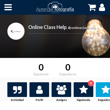
Inicio
Cursos OnLine
Online Class Help
,
@onlineclasshelp
0
0
Siguiendo
Seguidores
0
Actividad
Perfil
Amigos
Siguiendo
Seguido