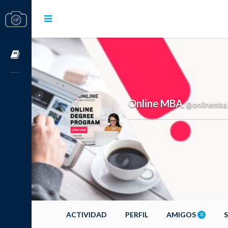
Cursos OnLine
Online MBA
@onlinemba
,
ACTIVIDAD
PERFIL
AMIGOS
0