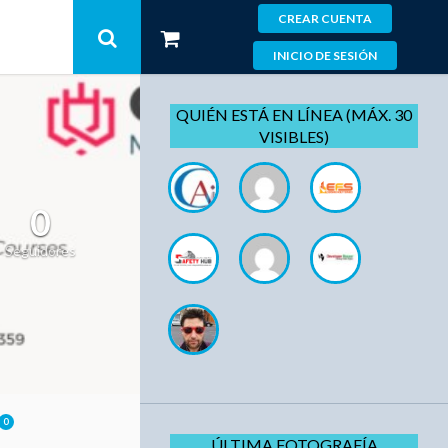
CREAR CUENTA
INICIO DE SESIÓN
QUIÉN ESTÁ EN LÍNEA (MÁX. 30
VISIBLES)
0
Seguidores
0
ÚLTIMA FOTOGRAFÍA