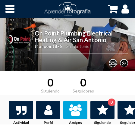
Inicio
Cursos OnLine
On Point Plumbing Electrical
Heating & Air San Antonio
,
@onpoint876
San Antonio
0
0
Siguiendo
Seguidores
0
Actividad
Perfil
Amigos
Siguiendo
Seguido