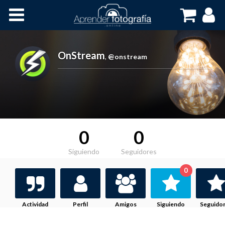
Inicio
Cursos OnLine
OnStream
,
@onstream
0
0
Siguiendo
Seguidores
0
Actividad
Perfil
Amigos
Siguiendo
Seguido