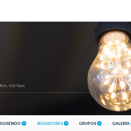
0
Siguiendo
inh, Việt Nam
SIGUIENDO
SEGUIDORES
GRUPOS
GALERÍA
0
0
0