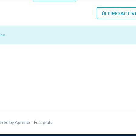
ÚLTIMO ACTIV
os.
ered by
Aprender Fotografía