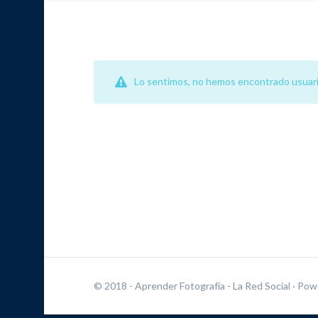
Lo sentimos, no hemos encontrado usuari
© 2018 - Aprender Fotografía - La Red Social
· Pow