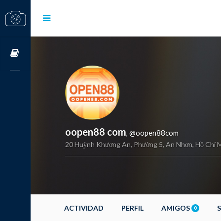
Cursos OnLine
oopen88 com
@oopen88com
,
20 Huỳnh Khương An, Phường 5, An Nhơn, Hồ Chí M
ACTIVIDAD
PERFIL
AMIGOS
0