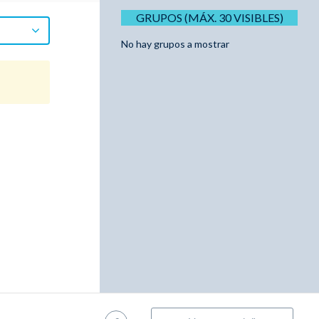
GRUPOS (MÁX. 30 VISIBLES)
No hay grupos a mostrar