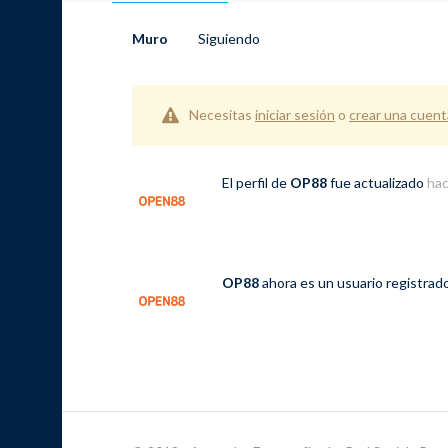
Muro
Siguiendo
Necesitas
iniciar sesión
o
crear una cuent
El perfil de
OP88
fue actualizado
ha
OP88
ahora es un usuario registrad