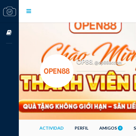
Cursos OnLine
OP88
@op88accom
,
ACTIVIDAD
PERFIL
AMIGOS
0