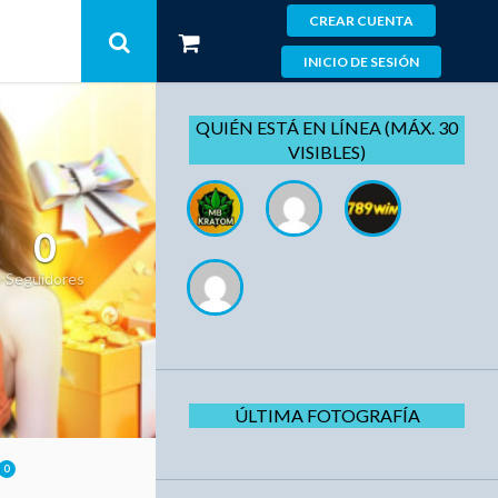
CREAR CUENTA
INICIO DE SESIÓN
QUIÉN ESTÁ EN LÍNEA (MÁX. 30
VISIBLES)
0
Seguidores
ÚLTIMA FOTOGRAFÍA
0