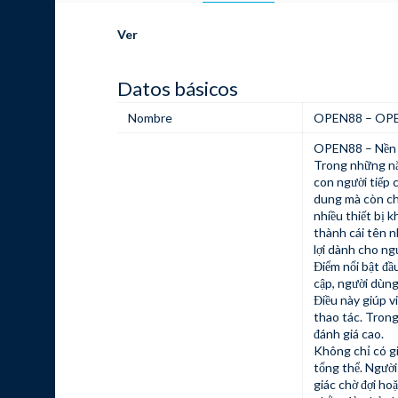
Ver
Datos básicos
Nombre
OPEN88 – OP
OPEN88 – Nền T
Trong những năm
con người tiếp 
dung mà còn chú
nhiều thiết bị 
thành cái tên n
lợi dành cho ng
Điểm nổi bật đầ
cập, người dùng
Điều này giúp v
thao tác. Trong
đánh giá cao.
Không chỉ có gi
tổng thể. Ngườ
giác chờ đợi ho