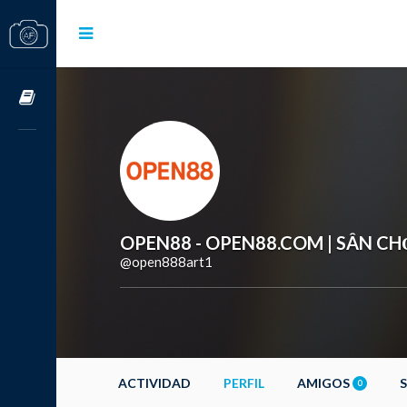
Cursos OnLine
OPEN88 - OPEN88.COM | SÂN CH
@open888art1
ACTIVIDAD
PERFIL
AMIGOS
0