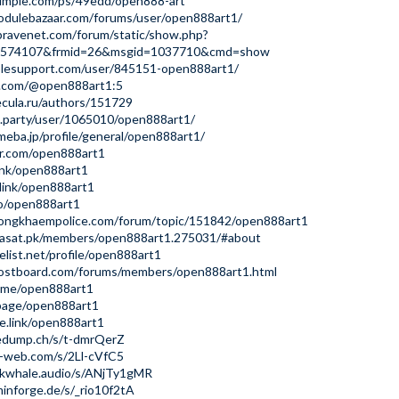
simple.com/ps/49edd/open888-art
modulebazaar.com/forums/user/open888art1/
bravenet.com/forum/static/show.php?
1574107&frmid=26&msgid=1037710&cmd=show
blesupport.com/user/845151-open888art1/
e.com/@open888art1:5
ecula.ru/authors/151729
i.party/user/1065010/open888art1/
eba.jp/profile/general/open888art1/
ar.com/open888art1
link/open888art1
t.link/open888art1
bio/open888art1
ongkhaempolice.com/forum/topic/151842/open888art1
iasat.pk/members/open888art1.275031/#about
elist.net/profile/open888art1
ostboard.com/forums/members/open888art1.html
k.me/open888art1
.page/open888art1
pe.link/open888art1
redump.ch/s/t-dmrQerZ
k-web.com/s/2Ll-cVfC5
unkwhale.audio/s/ANjTy1gMR
minforge.de/s/_rio10f2tA