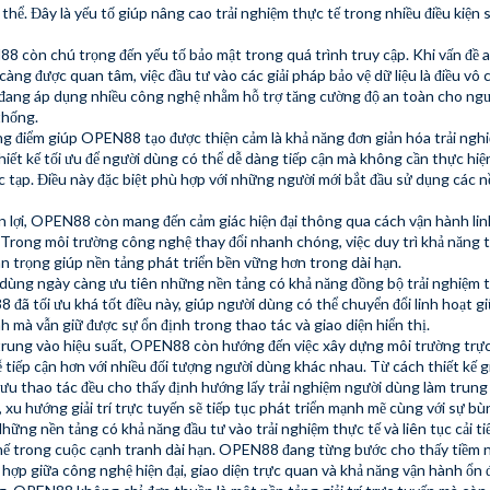
 thể. Đây là yếu tố giúp nâng cao trải nghiệm thực tế trong nhiều điều kiện
8 còn chú trọng đến yếu tố bảo mật trong quá trình truy cập. Khi vấn đề 
càng được quan tâm, việc đầu tư vào các giải pháp bảo vệ dữ liệu là điều vô
g đang áp dụng nhiều công nghệ nhằm hỗ trợ tăng cường độ an toàn cho ng
thống.
 điểm giúp OPEN88 tạo được thiện cảm là khả năng đơn giản hóa trải ngh
hiết kế tối ưu để người dùng có thể dễ dàng tiếp cận mà không cần thực hiệ
 tạp. Điều này đặc biệt phù hợp với những người mới bắt đầu sử dụng các n
n lợi, OPEN88 còn mang đến cảm giác hiện đại thông qua cách vận hành lin
i. Trong môi trường công nghệ thay đổi nhanh chóng, việc duy trì khả năng 
uan trọng giúp nền tảng phát triển bền vững hơn trong dài hạn.
 dùng ngày càng ưu tiên những nền tảng có khả năng đồng bộ trải nghiệm 
8 đã tối ưu khá tốt điều này, giúp người dùng có thể chuyển đổi linh hoạt gi
nh mà vẫn giữ được sự ổn định trong thao tác và giao diện hiển thị.
trung vào hiệu suất, OPEN88 còn hướng đến việc xây dựng môi trường trự
ễ tiếp cận hơn với nhiều đối tượng người dùng khác nhau. Từ cách thiết kế g
i ưu thao tác đều cho thấy định hướng lấy trải nghiệm người dùng làm trung
, xu hướng giải trí trực tuyến sẽ tiếp tục phát triển mạnh mẽ cùng với sự b
hững nền tảng có khả năng đầu tư vào trải nghiệm thực tế và liên tục cải ti
thế trong cuộc cạnh tranh dài hạn. OPEN88 đang từng bước cho thấy tiềm 
t hợp giữa công nghệ hiện đại, giao diện trực quan và khả năng vận hành ổn 