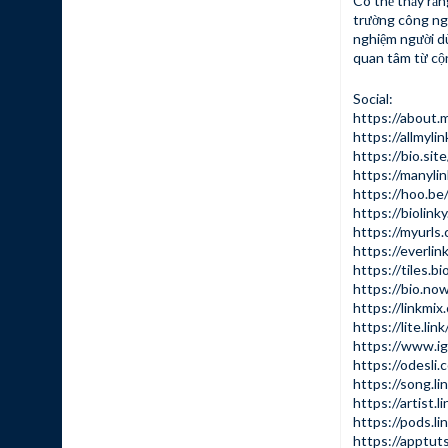
Có thể thấy rằn
trường công ngh
nghiệm người dù
quan tâm từ cộn
Social:
https://about
https://allmyl
https://bio.si
https://manyl
https://hoo.b
https://biolink
https://myurls
https://everli
https://tiles.b
https://bio.no
https://linkmi
https://lite.li
https://www.ig
https://odesli
https://song.l
https://artist.
https://pods.l
https://apptu