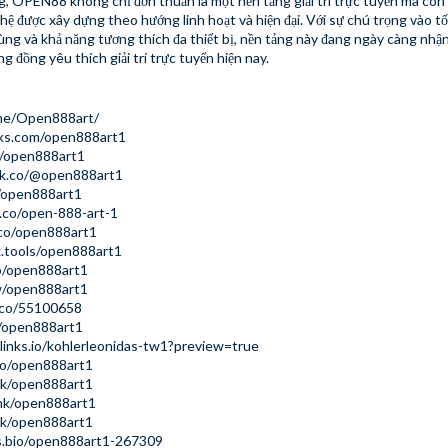
g, OPEN88 không chỉ đơn thuần là một nền tảng giải trí trực tuyến mà còn 
ệ được xây dựng theo hướng linh hoạt và hiện đại. Với sự chú trọng vào tốc
ng và khả năng tương thích đa thiết bị, nền tảng này đang ngày càng nhậ
g đồng yêu thích giải trí trực tuyến hiện nay.
.me/Open888art/
inks.com/open888art1
te/open888art1
ink.co/@open888art1
e/open888art1
y.co/open-888-art-1
.co/open888art1
nk.tools/open888art1
io/open888art1
w/open888art1
x.co/55100658
nk/open888art1
links.io/kohlerleonidas-tw1?preview=true
.co/open888art1
ink/open888art1
link/open888art1
ink/open888art1
ts.bio/open888art1-267309