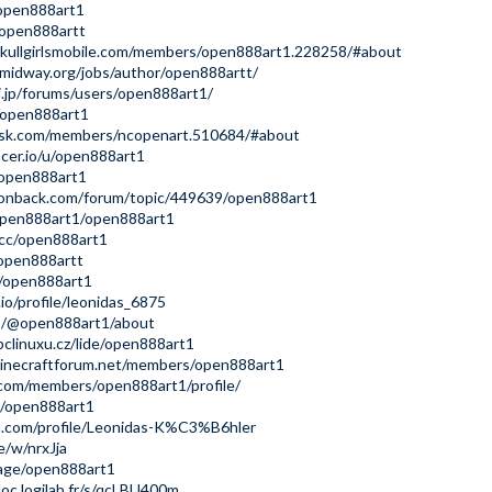
/open888art1
k/open888artt
skullgirlsmobile.com/members/open888art1.228258/#about
onmidway.org/jobs/author/open888artt/
i.jp/forums/users/open888art1/
o/open888art1
plesk.com/members/ncopenart.510684/#about
cer.io/u/open888art1
o/open888art1
onback.com/forum/topic/449639/open888art1
i/open888art1/open888art1
k.cc/open888art1
/open888artt
k/open888art1
.io/profile/leonidas_6875
io/@open888art1/about
clinuxu.cz/lide/open888art1
inecraftforum.net/members/open888art1
.com/members/open888art1/profile/
nk/open888art1
ra.com/profile/Leonidas-K%C3%B6hler
e/w/nrxJja
page/open888art1
oc.logilab.fr/s/qcLBU400m