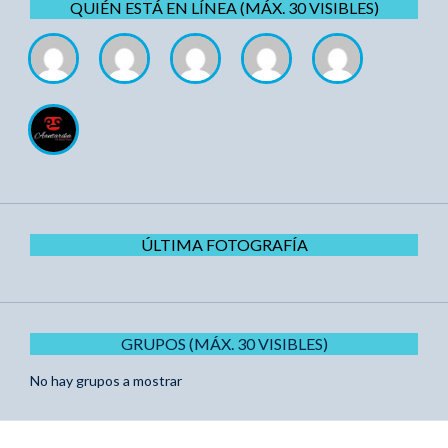
QUIÉN ESTÁ EN LÍNEA (MÁX. 30 VISIBLES)
ÚLTIMA FOTOGRAFÍA
GRUPOS (MÁX. 30 VISIBLES)
No hay grupos a mostrar