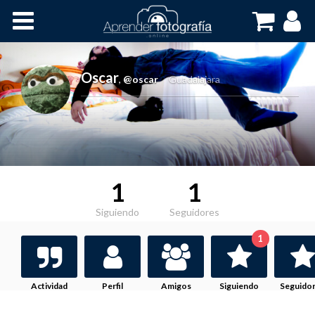
Inicio
Cursos OnLine
Oscar
,
@oscar
Guadalajara
1
1
Siguiendo
Seguidores
1
Actividad
Perfil
Amigos
Siguiendo
Seguido