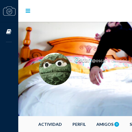
Cursos OnLine
Oscar
@oscar
,
Guadalajar
ACTIVIDAD
PERFIL
AMIGOS
0