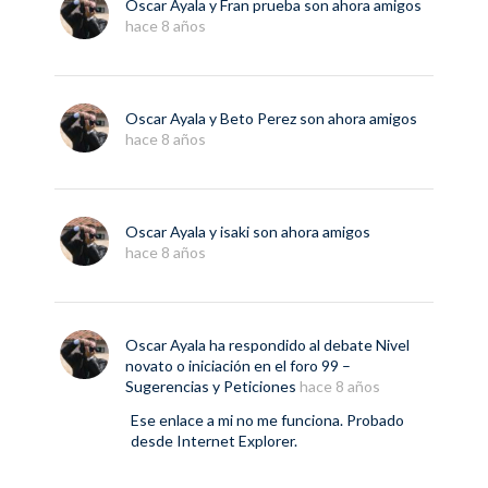
Oscar Ayala
y
Fran prueba
son ahora amigos
hace 8 años
Oscar Ayala
y
Beto Perez
son ahora amigos
hace 8 años
Oscar Ayala
y
isaki
son ahora amigos
hace 8 años
Oscar Ayala
ha respondido al debate
Nivel
novato o iniciación
en el foro
99 –
Sugerencias y Peticiones
hace 8 años
Ese enlace a mi no me funciona. Probado
desde Internet Explorer.