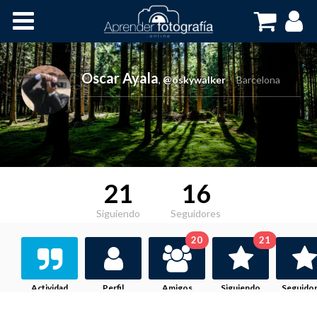
Inicio
Cursos OnLine
Oscar Ayala
,
@oskywalker
Barcelona
21
16
Siguiendo
Seguidores
20
21
Actividad
Perfil
Amigos
Siguiendo
Seguido