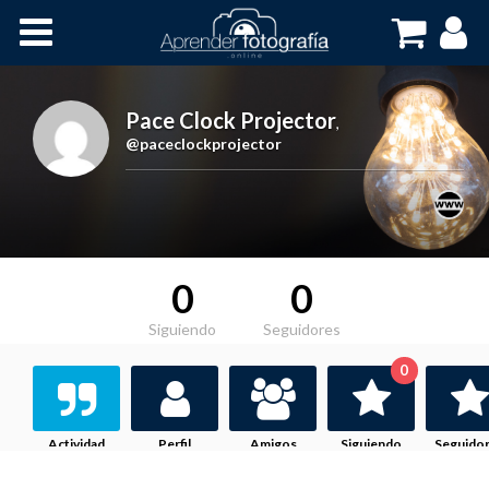
Inicio
Cursos OnLine
Pace Clock Projector
,
@paceclockprojector
0
0
Siguiendo
Seguidores
0
Actividad
Perfil
Amigos
Siguiendo
Seguido