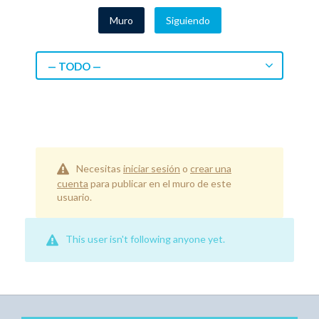
Muro
Siguiendo
— TODO —
Necesitas
iniciar sesión
o
crear una
cuenta
para publicar en el muro de este
usuario.
This user isn't following anyone yet.