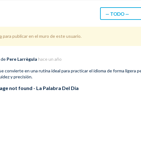
— TODO —
a
para publicar en el muro de este usuario.
o de
Pere Larrègula
hace un año
se convierte en una rutina ideal para practicar el idioma de forma ligera p
idez y precisión.
age not found - La Palabra Del Dia