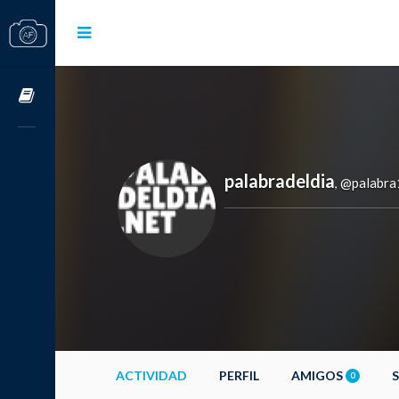
Cursos OnLine
palabradeldia
@palabra
,
ACTIVIDAD
PERFIL
AMIGOS
0