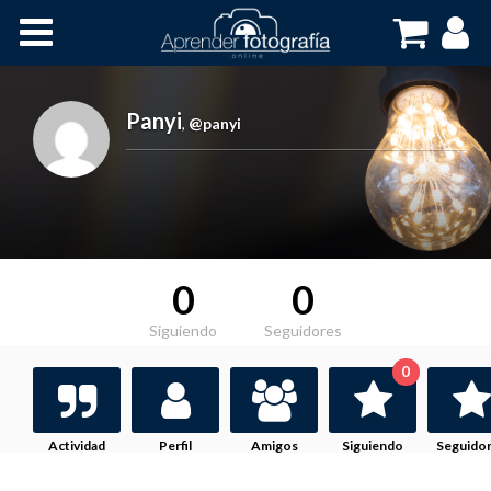
Inicio
Cursos OnLine
Panyi
,
@panyi
0
0
Siguiendo
Seguidores
0
Actividad
Perfil
Amigos
Siguiendo
Seguido