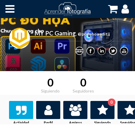
Inicio
Cursos OnLine
MY PC Gaming
,
@pcdohoaeditjj
0
0
Siguiendo
Seguidores
0
Actividad
Perfil
Amigos
Siguiendo
Seguido