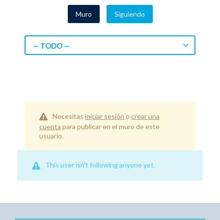
Muro
Siguiendo
— TODO —
Necesitas
iniciar sesión
o
crear una
cuenta
para publicar en el muro de este
usuario.
This user isn't following anyone yet.