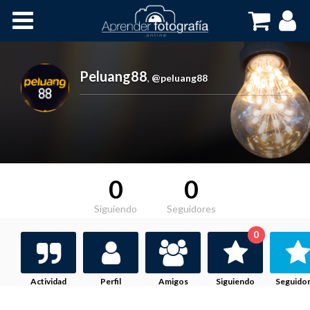
Inicio
Cursos OnLine
Peluang88
,
@peluang88
0
0
Siguiendo
Seguidores
0
Actividad
Perfil
Amigos
Siguiendo
Seguido