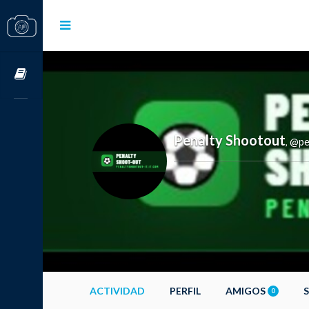
Cursos OnLine
Penalty Shootout
@pe
,
ACTIVIDAD
PERFIL
AMIGOS
0