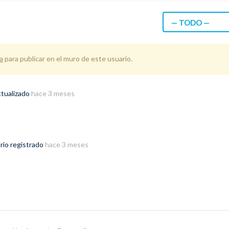
— TODO —
a
para publicar en el muro de este usuario.
ctualizado
hace 3 meses
rio registrado
hace 3 meses