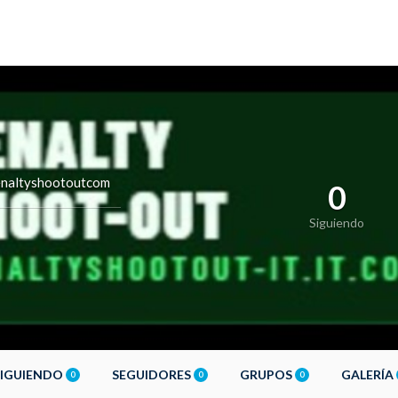
naltyshootoutcom
0
Siguiendo
SIGUIENDO
SEGUIDORES
GRUPOS
GALERÍA
0
0
0