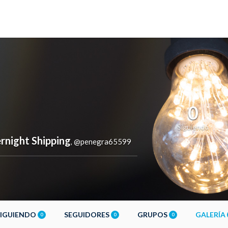
0
Siguiendo
rnight Shipping
@penegra65599
,
SIGUIENDO
SEGUIDORES
GRUPOS
GALERÍA
0
0
0