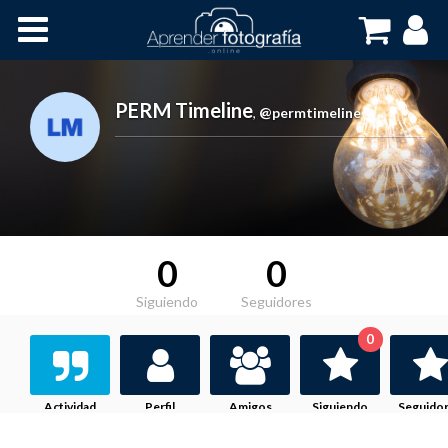
Inicio
Cursos OnLine
PERM Timeline
,
@permtimeline
0
0
Siguiendo
Seguidores
0
Actividad
Perfil
Amigos
Siguiendo
Seguido