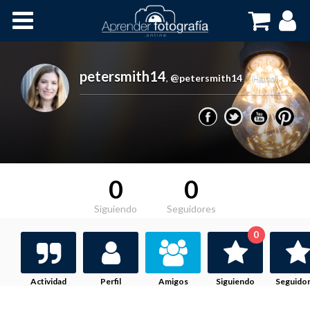
Inicio
Cursos OnLine
petersmith14
,
@petersmith14
Hanoi
0
0
Siguiendo
Seguidores
0
Actividad
Perfil
Amigos
Siguiendo
Seguido