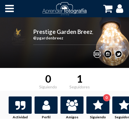
Inicio
Cursos OnLine
Prestige Garden Breez
,
@pgardenbreez
0
1
Siguiendo
Seguidores
0
Actividad
Perfil
Amigos
Siguiendo
Seguido