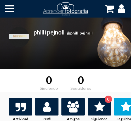
Inicio
Cursos OnLine
philli pejnoll
,
@phillipejnoll
0
0
Siguiendo
Seguidores
0
Actividad
Perfil
Amigos
Siguiendo
Seguido