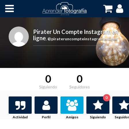
Inicio
Cursos OnLine
Pirater Un Compte Instagram en
ligne
,
@pirateruncompteinstagramenligne
0
0
Siguiendo
Seguidores
0
Actividad
Perfil
Amigos
Siguiendo
Seguido