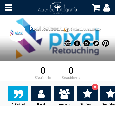
Inicio
Cursos OnLine
Pixel Retouching
,
@pixelretouching
0
0
Siguiendo
Seguidores
0
Actividad
Perfil
Amigos
Siguiendo
Seguido