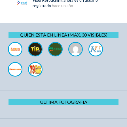
Pixel Retouching
ahora es un usuario
registrado
hace un año
QUIÉN ESTÁ EN LÍNEA (MÁX. 30 VISIBLES)
ÚLTIMA FOTOGRAFÍA