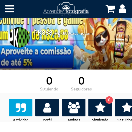
Inicio
Cursos OnLine
PK888
,
@pk888cassinocom
0
0
Siguiendo
Seguidores
0
Actividad
Perfil
Amigos
Siguiendo
Seguido