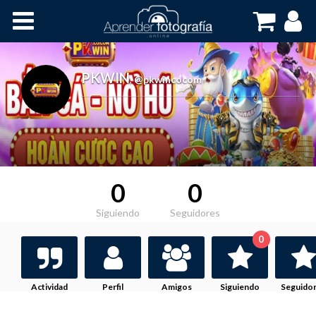
Inicio
Cursos OnLine
PKWIN
,
@pkwincocom
0
0
Siguiendo
Seguidores
0
Actividad
Perfil
Amigos
Siguiendo
Seguido