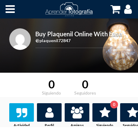
Inicio
Cursos OnLine
Buy Plaquenil Online With Ease
,
@plaquenil72847
0
0
Siguiendo
Seguidores
0
Actividad
Perfil
Amigos
Siguiendo
Seguido