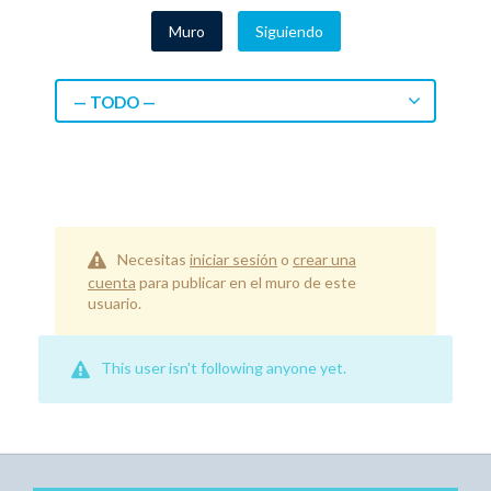
Muro
Siguiendo
— TODO —
Necesitas
iniciar sesión
o
crear una
cuenta
para publicar en el muro de este
usuario.
This user isn't following anyone yet.