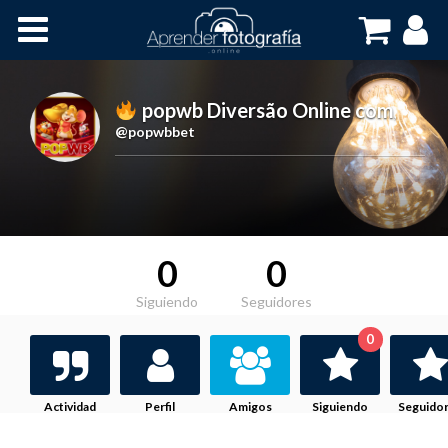
Inicio
Cursos OnLine
popwb Diversão Online com
,
@popwbbet
0
0
Siguiendo
Seguidores
0
Actividad
Perfil
Amigos
Siguiendo
Seguido