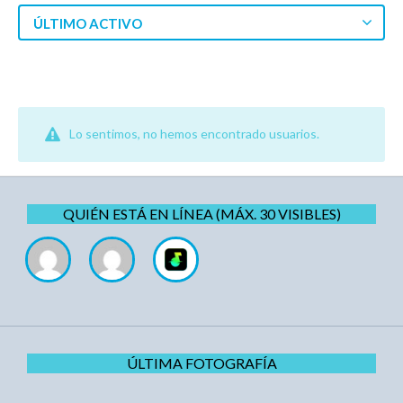
ÚLTIMO ACTIVO
Lo sentimos, no hemos encontrado usuarios.
QUIÉN ESTÁ EN LÍNEA (MÁX. 30 VISIBLES)
ÚLTIMA FOTOGRAFÍA