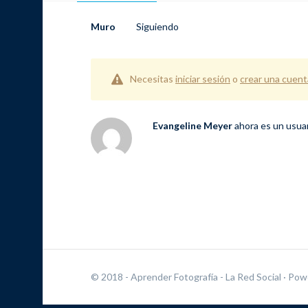
Muro
Siguiendo
Necesitas
iniciar sesión
o
crear una cuent
Evangeline Meyer
ahora es un usua
© 2018 - Aprender Fotografía - La Red Social
· Pow