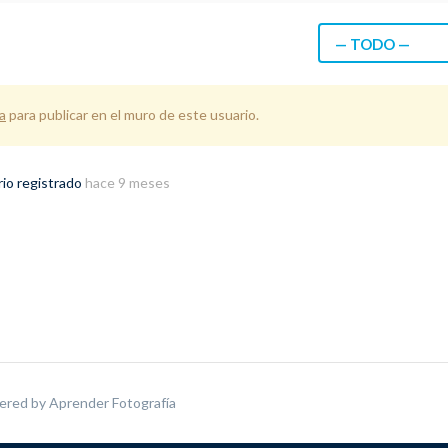
— TODO —
a
para publicar en el muro de este usuario.
rio registrado
hace 9 meses
ered by
Aprender Fotografía