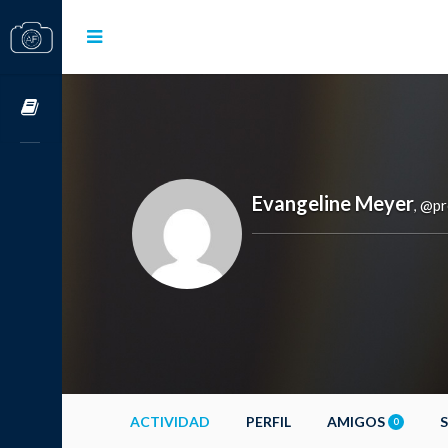
Cursos OnLine
Evangeline Meyer
@pr
,
ACTIVIDAD
PERFIL
AMIGOS
0