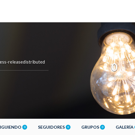
ess-releasedistributed
0
Siguiendo
SIGUIENDO
SEGUIDORES
GRUPOS
GALERÍA
0
0
0