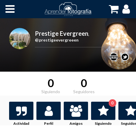
Inicio
Cursos OnLine
Prestige Evergreen
,
@prestigeevergreeen
0
0
Siguiendo
Seguidores
0
Actividad
Perfil
Amigos
Siguiendo
Seguido